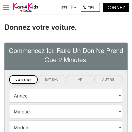
FR
DONNEZ
TÉL
Toggle
navigation
Donnez votre voiture.
Commencez Ici. Faire Un Don Ne Prend
Que 2 Minutes.
BATEAU
VR
AUTRE
VOITURE
Vehicles
Année
Year,
Make
Marque
and
Model
Modèle